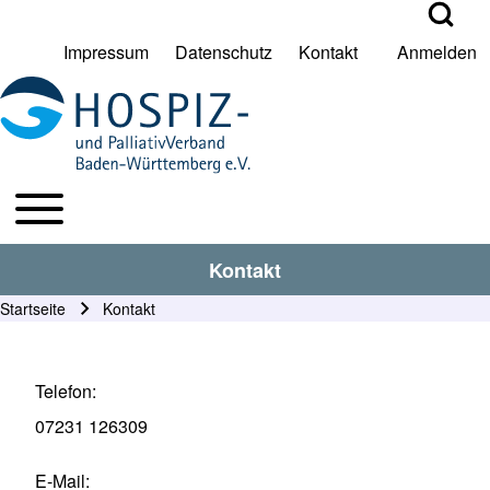
Open Search Bl
Impressum
Datenschutz
Kontakt
Anmelden
User account menu
Suche
Toggle main menu
HPV BW Hauptmenu
Suche Schließen
Kontakt
Startseite
Kontakt
Pfadnavigation
Telefon
07231 126309
E-Mail