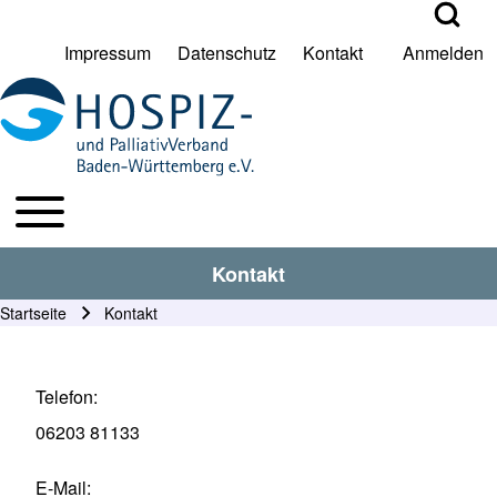
Open Search Bl
Impressum
Datenschutz
Kontakt
Anmelden
User account menu
Suche
Toggle main menu
HPV BW Hauptmenu
Suche Schließen
Kontakt
Startseite
Kontakt
Pfadnavigation
Telefon
06203 81133
E-Mail