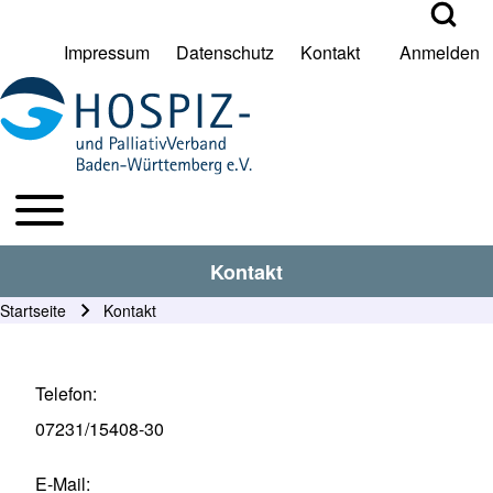
Open Search Bl
Impressum
Datenschutz
Kontakt
Anmelden
User account menu
Suche
Toggle main menu
HPV BW Hauptmenu
Suche Schließen
Kontakt
Startseite
Kontakt
Pfadnavigation
Telefon
07231/15408-30
E-Mail