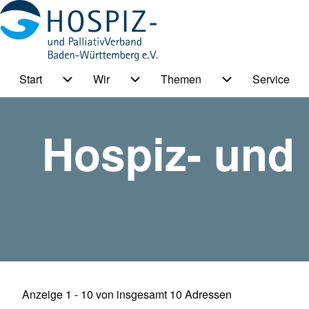
Start
Wir
Themen
Service
HPV BW Hauptmenu
Suche
Unternavigation von Start
Unternavigation von Wir
Unternavigation
Hospiz- und 
Suche Schließen
Anzeige 1 - 10 von insgesamt 10 Adressen