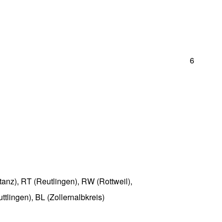
6
anz), RT (Reutlingen), RW (Rottweil),
tlingen), BL (Zollernalbkreis)