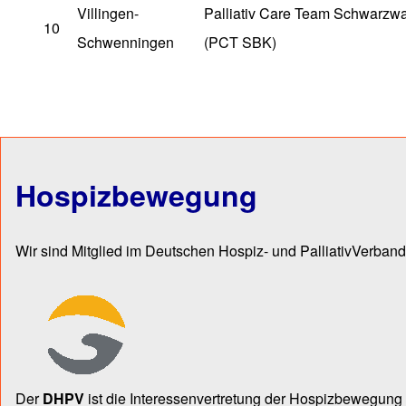
Villingen-
Palliativ Care Team Schwarzwa
10
Schwenningen
(PCT SBK)
Hospizbewegung
Wir sind Mitglied im Deutschen Hospiz- und PalliativVerband
Der
DHPV
ist die Inter­essen­ver­tre­tung der Hospiz­bewegu