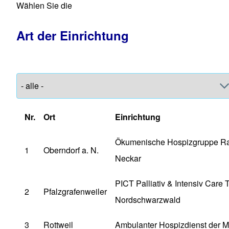
Wählen Sie die
Art der Einrichtung
Nr.
Ort
Einrichtung
Ökumenische Hospizgruppe R
1
Oberndorf a. N.
Neckar
PICT Palliativ & Intensiv Care
2
Pfalzgrafenweiler
Nordschwarzwald
3
Rottweil
Ambulanter Hospizdienst der Ma