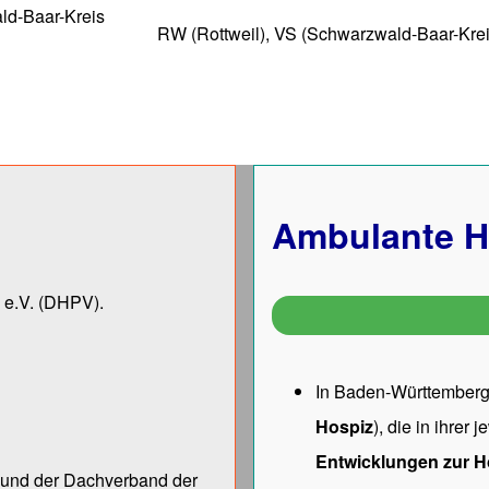
ld-Baar-Kreis
RW (Rottweil), VS (Schwarzwald-Baar-Krei
Ambulante H
 e.V.
(DHPV).
In Baden-Württemberg 
Hospiz
), die in ihrer
Entwicklungen zur H
ng und der Dach­verband der