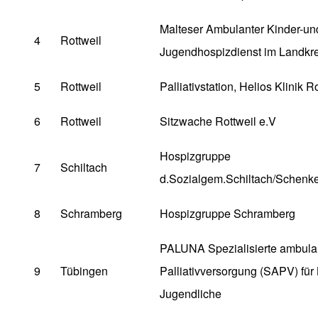
Malteser Ambulanter Kinder-un
4
Rottweil
Jugendhospizdienst im Landkre
5
Rottweil
Palliativstation, Helios Klinik R
6
Rottweil
Sitzwache Rottweil e.V
Hospizgruppe
7
Schiltach
d.Sozialgem.Schiltach/Schenke
8
Schramberg
Hospizgruppe Schramberg
PALUNA Spezialisierte ambula
9
Tübingen
Palliativversorgung (SAPV) für
Jugendliche