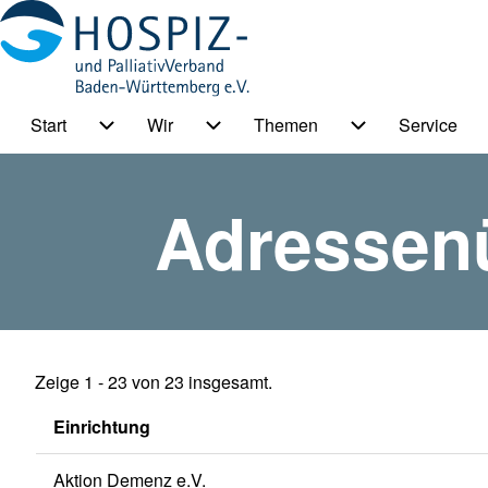
Start
Wir
Themen
Service
HPV BW Hauptmenu
Suche
Unternavigation von Start
Unternavigation von Wir
Unternavigation
Adressen
Suche Schließen
Zeige 1 - 23 von 23 insgesamt.
Einrichtung
Aktion Demenz e.V.