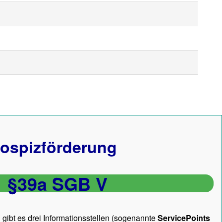
ospizförderung
§39a SGB V
gibt es drei Informationsstellen (sogenannte
ServicePoints