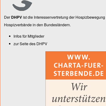
Der
DHPV
ist die Inter­essen­ver­tre­tung der Hospiz­bewegu
Hospiz­verbände in den Bun­des­län­dern.
Infos für Mitglieder
zur Seite des DHPV