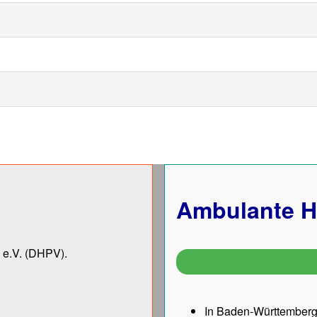
Ambulante H
 e.V.
(DHPV).
In Baden-Württemberg 