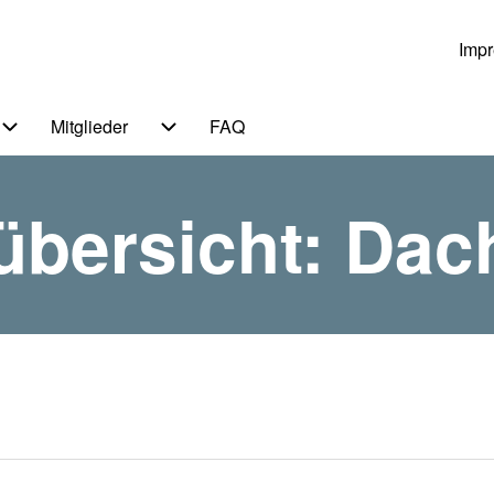
Imp
Us
Mitglieder
FAQ
 von Themen
Unternavigation von Service
Unternavigation von Mitglieder
übersicht: Dac