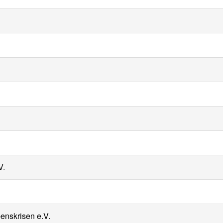
V.
benskrisen e.V.