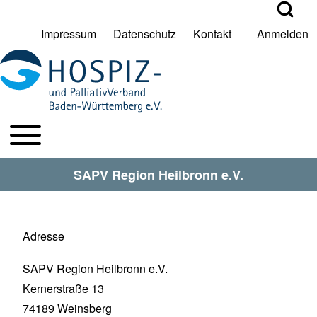
Open Search Bl
Impressum
Datenschutz
Kontakt
Anmelden
User account menu
Suche
Toggle main menu
HPV BW Hauptmenu
Suche Schließen
SAPV Region Heilbronn e.V.
Adresse
SAPV Region Heilbronn e.V.
Kernerstraße 13
74189
Weinsberg