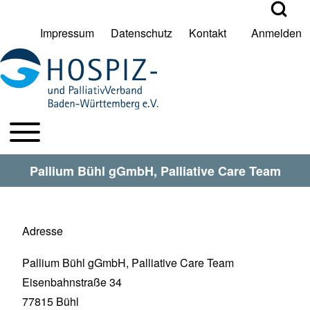
Open Search Bl
Impressum
Datenschutz
Kontakt
Anmelden
User account menu
Suche
Toggle main menu
HPV BW Hauptmenu
Suche Schließen
Pallium Bühl gGmbH, Palliative Care Team
Adresse
Pallium Bühl gGmbH, Palliative Care Team
Eisenbahnstraße 34
77815
Bühl