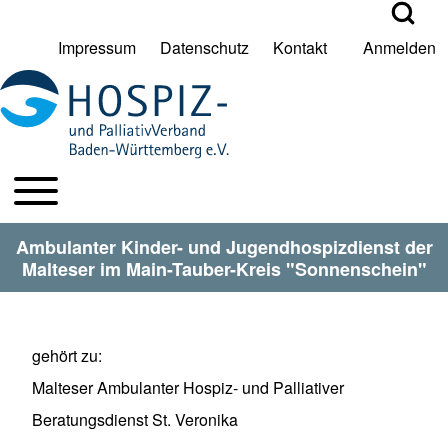
Open Search Bl
Impressum
Datenschutz
Kontakt
Anmelden
User account menu
Suche
Toggle main menu
HPV BW Hauptmenu
Suche Schließen
Ambulanter Kinder- und Jugendhospizdienst der
Malteser im Main-Tauber-Kreis "Sonnenschein"
gehört zu
Malteser Ambulanter Hospiz- und Palliativer
Beratungsdienst St. Veronika