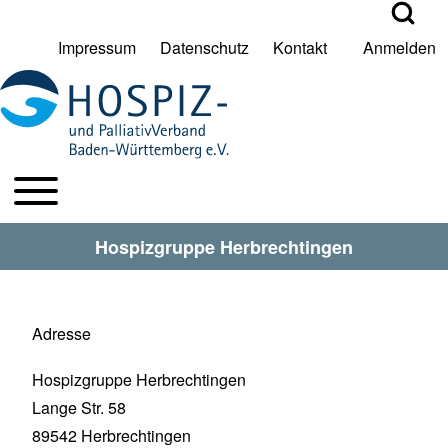
Open Search Bl
Impressum
Datenschutz
Kontakt
Anmelden
User account menu
Suche
Toggle main menu
HPV BW Hauptmenu
Suche Schließen
Hospizgruppe Herbrechtingen
Adresse
Hospizgruppe Herbrechtingen
Lange Str. 58
89542
Herbrechtingen