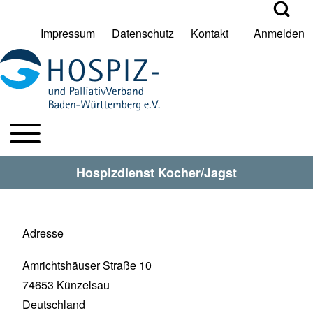
Open Search Bl
Impressum
Datenschutz
Kontakt
Anmelden
User account menu
Suche
Toggle main menu
HPV BW Hauptmenu
Suche Schließen
Hospizdienst Kocher/Jagst
Adresse
Amrichtshäuser Straße 10
74653
Künzelsau
Deutschland