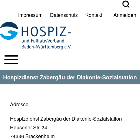
Open Search Bl
Impressum
Datenschutz
Kontakt
Anmelden
User account menu
Suche
Toggle main menu
HPV BW Hauptmenu
Suche Schließen
Hospizdienst Zabergäu der Diakonie-Sozialstation
Adresse
Hospizdienst Zabergäu der Diakonie-Sozialstation
Hausener Str. 24
74336
Brackenheim