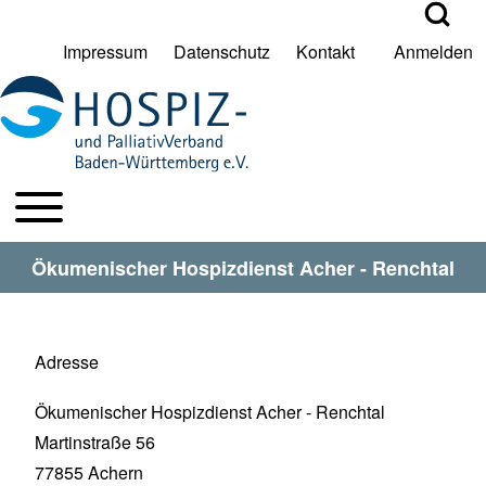
Open Search Bl
Impressum
Datenschutz
Kontakt
Anmelden
User account menu
Suche
Toggle main menu
HPV BW Hauptmenu
Suche Schließen
Ökumenischer Hospizdienst Acher - Renchtal
Adresse
Ökumenischer Hospizdienst Acher - Renchtal
Martinstraße 56
77855
Achern