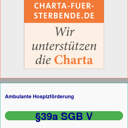
Ambulante Hospizförderung
§39a SGB V