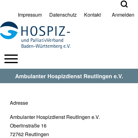
Open Search Bl
Impressum
Datenschutz
Kontakt
Anmelden
User account menu
Suche
Toggle main menu
HPV BW Hauptmenu
Suche Schließen
Ambulanter Hospizdienst Reutlingen e.V.
Adresse
Ambulanter Hospizdienst Reutlingen e.V.
Oberlinstraße 16
72762
Reutlingen