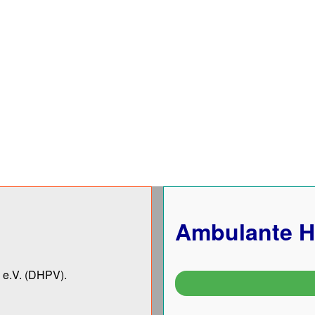
Ambulante H
 e.V.
(DHPV).