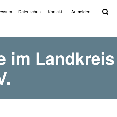
Open Search Bl
ressum
Datenschutz
Kontakt
Anmelden
er account menu
e im Landkreis
V.