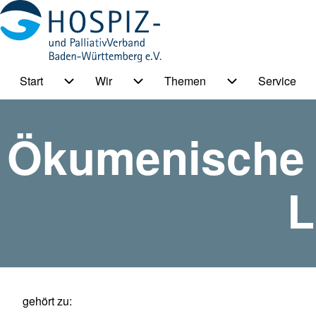
Start
Wir
Themen
Service
HPV BW Hauptmenu
Suche
Unternavigation von Start
Unternavigation von Wir
Unternavigation
Ökumenische H
Suche Schließen
L
gehört zu