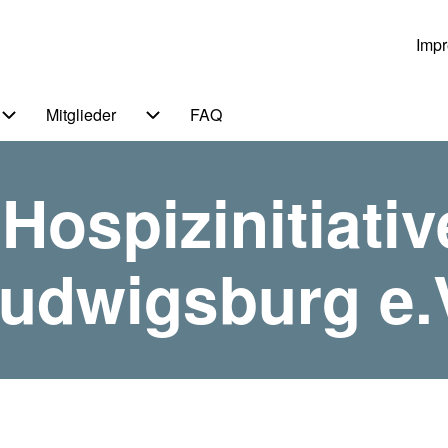
Imp
Us
Mitglieder
FAQ
 von Themen
Unternavigation von Service
Unternavigation von Mitglieder
ospizinitiativ
udwigsburg e.