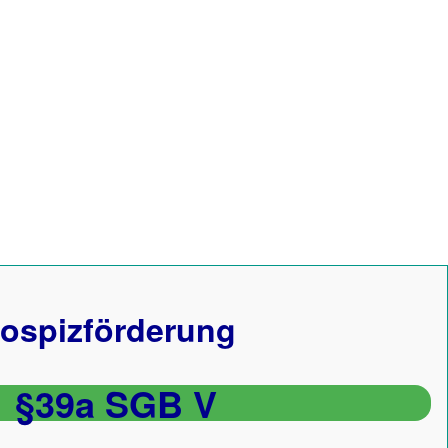
ospizförderung
§39a SGB V