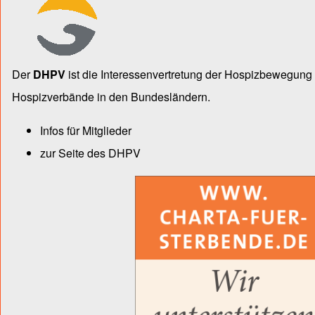
Der
DHPV
ist die Inter­essen­ver­tre­tung der Hospiz­bewegu
Hospiz­verbände in den Bun­des­län­dern.
Infos für Mitglieder
zur Seite des DHPV