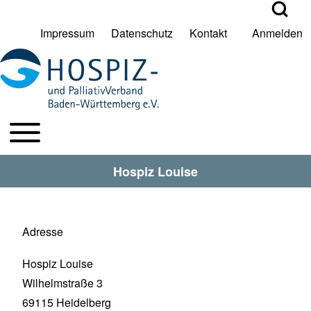
Open Search Bl
Impressum
Datenschutz
Kontakt
Anmelden
User account menu
Suche
Toggle main menu
HPV BW Hauptmenu
Suche Schließen
Hospiz Louise
Adresse
Hospiz Louise
Wilhelmstraße 3
69115
Heidelberg