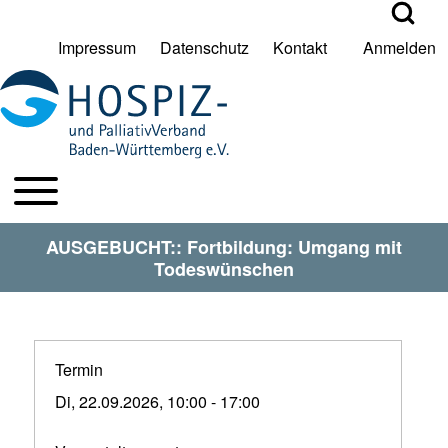
Open Search Bl
Impressum
Datenschutz
Kontakt
Anmelden
User account menu
Suche
Toggle main menu
HPV BW Hauptmenu
Suche Schließen
AUSGEBUCHT:: Fortbildung: Umgang mit
Todeswünschen
Termin
Di, 22.09.2026, 10:00
-
17:00