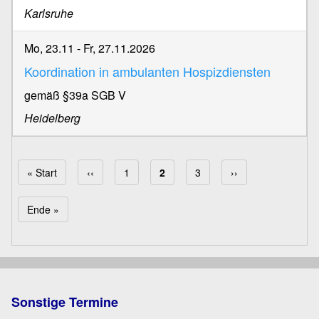
Karlsruhe
Mo, 23.11
-
Fr, 27.11.2026
Koordination in ambulanten Hospizdiensten
gemäß §39a SGB V
Heidelberg
Erste Seite
« Start
Vorherige Seite
‹‹
Page
1
Aktuelle Seite
2
Page
3
Nächste Seite
››
Seitennummerierung
Letzte Seite
Ende »
Sonstige Termine