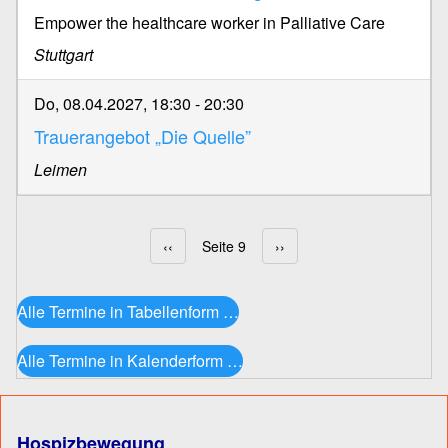
Empower the healthcare worker in Palliative Care
Stuttgart
Do, 08.04.2027, 18:30
-
20:30
Trauerangebot „Die Quelle”
Leimen
Vorherige Seite
‹‹
Seite 9
Nächste Seite
››
Seitennummerierung
Alle Termine in Tabellenform …
Alle Termine in Kalenderform …
Hospizbewegung