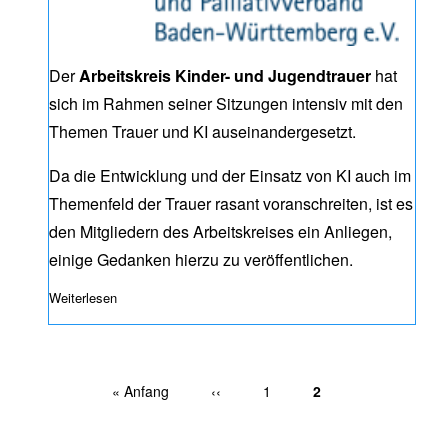
Der
Arbeitskreis Kinder- und Jugendtrauer
hat
sich im Rahmen seiner Sitzungen intensiv mit den
Themen Trauer und KI auseinandergesetzt.
Da die Entwicklung und der Einsatz von KI auch im
Themenfeld der Trauer rasant voranschreiten, ist es
den Mitgliedern des Arbeitskreises ein Anliegen,
einige Gedanken hierzu zu veröffentlichen.
Weiterlesen
über Trauer und KI – Eine Stellungnahme
Erste Seite
« Anfang
Vorherige Seite
‹‹
Page
1
Aktuelle Seite
2
Seitennummerierung