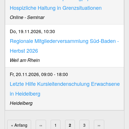
Hospizliche Haltung in Grenzsituationen
Online - Seminar
Do, 19.11.2026, 10:30
Regionale Mitgliederversammlung Süd-Baden -
Herbst 2026
Weil am Rhein
Fr, 20.11.2026, 09:00
-
18:00
Letzte Hilfe Kursleitendenschulung Erwachsene
in Heidelberg
Heidelberg
Erste Seite
« Anfang
Vorherige Seite
‹‹
Page
1
Aktuelle Seite
2
Page
3
Nächste Seite
››