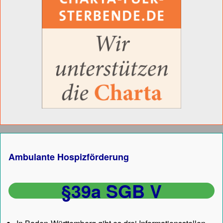
Ambulante Hospizförderung
§39a SGB V