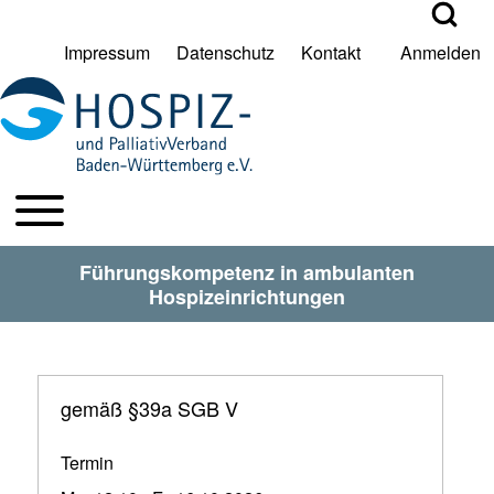
Open Search Bl
Impressum
Datenschutz
Kontakt
Anmelden
User account menu
Suche
Toggle main menu
HPV BW Hauptmenu
Suche Schließen
Führungskompetenz in ambulanten
Hospizeinrichtungen
gemäß §39a SGB V
Termin