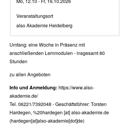
Mo, 12.10
-
Fr, 16.10.2026
Veranstaltungsort
also Akademie Heidelberg
Umfang: eine Woche in Präsenz mit
anschließenden Lernmodulen - insgesamt 80
Stunden
zu allen Angeboten
Info und Anmeldung:
https://www.also-
akademie.de/
Tel. 06221/7392048 - Geschäftsführer: Torsten
Hardegen,
%20hardegen
[at]
also-akademie.de
(hardegen[at]also-akademie[dot]de)