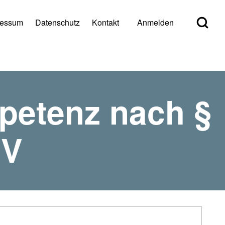
Open Search Bl
ressum
Datenschutz
Kontakt
Anmelden
er account menu
petenz nach §
 V