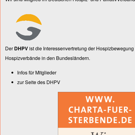
Der
DHPV
ist die Inter­essen­ver­tre­tung der Hospiz­bewegu
Hospiz­verbände in den Bun­des­län­dern.
Infos für Mitglieder
zur Seite des DHPV