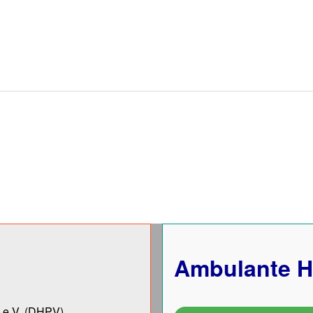
Ambulante H
 e.V.
(DHPV).