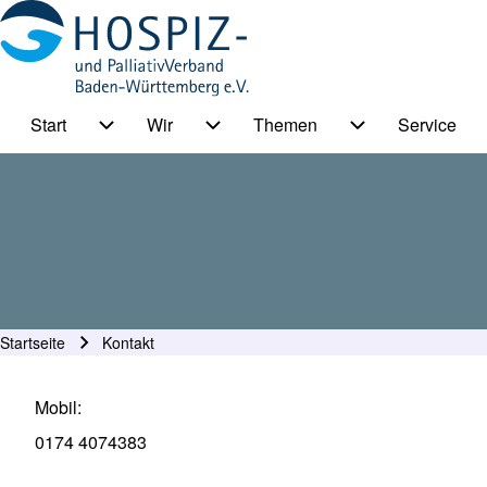
Start
Wir
Themen
Service
HPV BW Hauptmenu
Suche
Unternavigation von Start
Unternavigation von Wir
Unternavigation
Suche Schließen
Startseite
Kontakt
Pfadnavigation
Mobil
0174 4074383