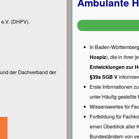
Ambulante H
 e.V.
(DHPV).
In Baden-Württemberg 
Hospiz
), die in ihrer
Entwicklungen zur H
ng und der Dach­verband der
§39a SGB V
informier
Erste Informationen z
unter
Häufig gestellte
Wissenswertes für Fac
Fortbildung für Fachk
einen Überblick aller
Bundesländern von ve