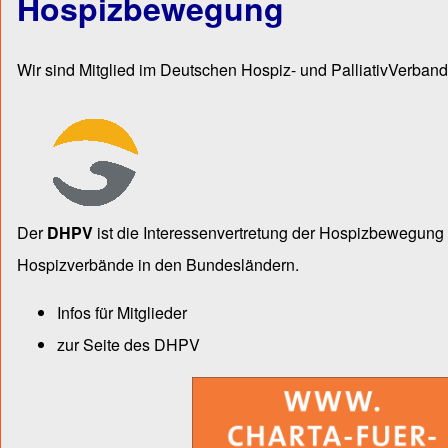
Hospizbewegung
Wir sind Mitglied im Deutschen Hospiz- und PalliativVerband
Der
DHPV
ist die Inter­essen­ver­tre­tung der Hospiz­bewegu
Hospiz­verbände in den Bun­des­län­dern.
Infos für Mitglieder
zur Seite des DHPV