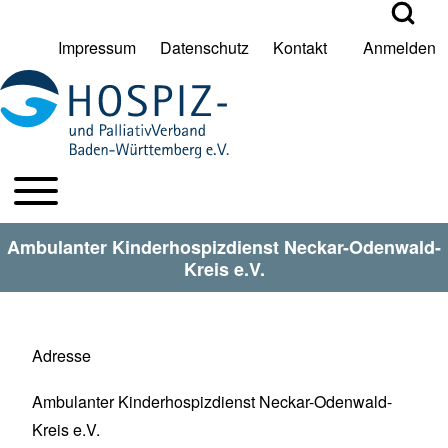
Open Search Bl
Impressum
Datenschutz
Kontakt
Anmelden
User account menu
Suche
Toggle main menu
HPV BW Hauptmenu
Suche Schließen
Ambulanter Kinderhospizdienst Neckar-Odenwald-
Kreis e.V.
Adresse
Ambulanter Kinderhospizdienst Neckar-Odenwald-
Kreis e.V.