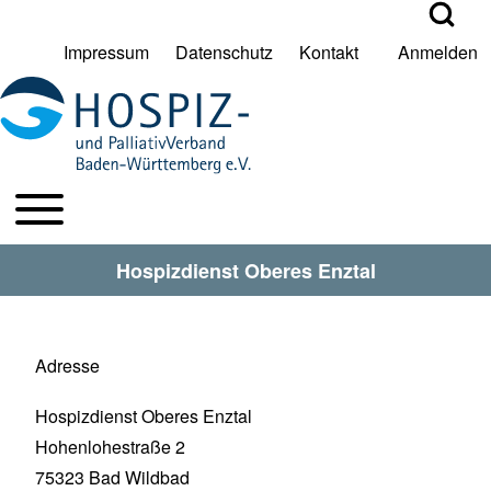
Open Search Bl
Impressum
Datenschutz
Kontakt
Anmelden
User account menu
Suche
Toggle main menu
HPV BW Hauptmenu
Suche Schließen
Hospizdienst Oberes Enztal
Adresse
Hospizdienst Oberes Enztal
Hohenlohestraße 2
75323
Bad Wildbad