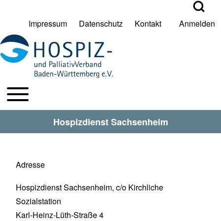
Open Search Bl
Impressum
Datenschutz
Kontakt
Anmelden
User account menu
Suche
Toggle main menu
HPV BW Hauptmenu
Suche Schließen
Hospizdienst Sachsenheim
Adresse
Hospizdienst Sachsenheim, c/o Kirchliche
Sozialstation
Karl-Heinz-Lüth-Straße 4