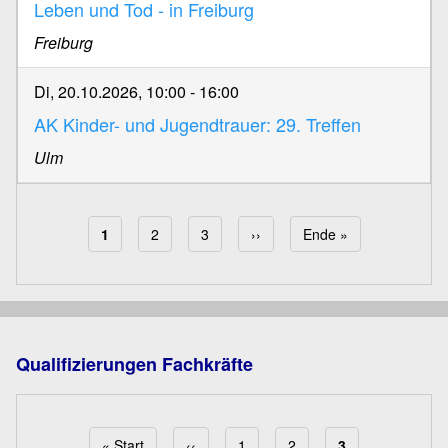
Leben und Tod - in Freiburg
Freiburg
Di, 20.10.2026, 10:00
-
16:00
AK Kinder- und Jugendtrauer: 29. Treffen
Ulm
Aktuelle Seite
1
Page
2
Page
3
Nächste Seite
››
Letzte Seite
Ende »
Seitennummerierung
Qualifizierungen Fachkräfte
Erste Seite
« Start
Vorherige Seite
‹‹
Page
1
Page
2
Aktuelle Seite
3