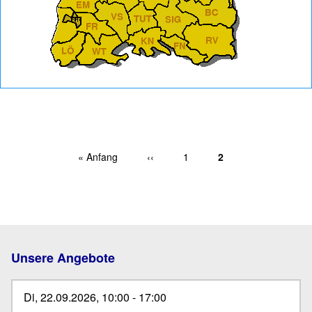
Erste Seite
« Anfang
Vorherige Seite
‹‹
Page
1
Aktuelle Seite
2
Seitennummerierung
Unsere Angebote
Di, 22.09.2026, 10:00
-
17:00