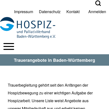
Open Search Bl
Impressum
Datenschutz
Kontakt
Anmelden
User account menu
Suche
Toggle main menu
HPV BW Hauptmenu
Suche Schließen
Trauerangebote in Baden-Württemberg
Trauerbegleitung gehört seit den Anfängen der
Hospizbewegung zu einer wichtigen Aufgabe der
Hospizarbeit. Unsere Liste weist Angebote aus
unserer Mitgliedschaft aus und erhebt keinen