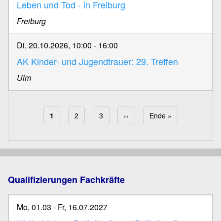
Leben und Tod - in Freiburg
Freiburg
Di, 20.10.2026, 10:00
-
16:00
AK Kinder- und Jugendtrauer: 29. Treffen
Ulm
Aktuelle Seite
1
Page
2
Page
3
Nächste Seite
››
Letzte Seite
Ende »
Seitennummerierung
Qualifizierungen Fachkräfte
Mo, 01.03
-
Fr, 16.07.2027