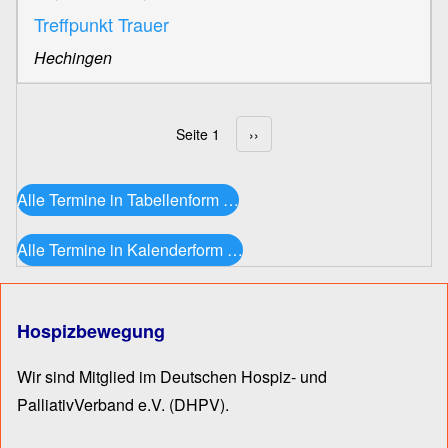
Treffpunkt Trauer
Hechingen
Seite 1
Nächste Seite
››
Seitennummerierung
Alle Termine in Tabellenform …
Alle Termine in Kalenderform …
Hospizbewegung
Wir sind Mitglied im Deutschen Hospiz- und
PalliativVerband e.V.
(DHPV).