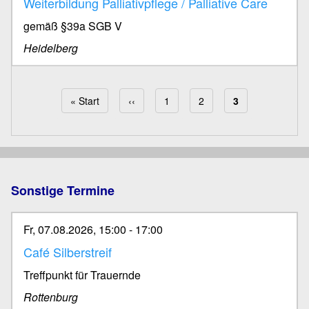
Weiterbildung Palliativpflege / Palliative Care
gemäß §39a SGB V
Heidelberg
Erste Seite
« Start
Vorherige Seite
‹‹
Page
1
Page
2
Aktuelle Seite
3
Seitennummerierung
Sonstige Termine
Fr, 07.08.2026, 15:00
-
17:00
Café Silberstreif
Treffpunkt für Trauernde
Rottenburg