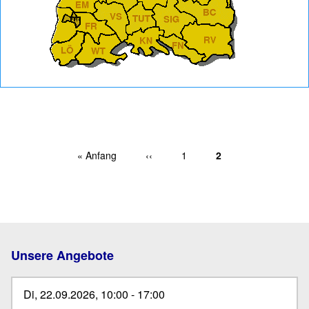
Erste Seite
« Anfang
Vorherige Seite
‹‹
Page
1
Aktuelle Seite
2
Seitennummerierung
Unsere Angebote
Di, 22.09.2026, 10:00
-
17:00